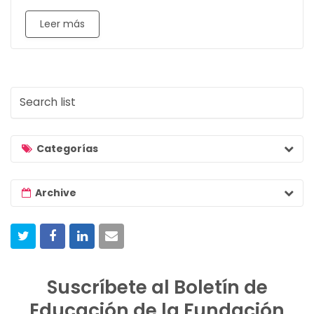
Leer más
S
e
a
r
Categorías
c
h
Archive
l
i
s
t
Suscríbete al Boletín de
Educación de la Fundación