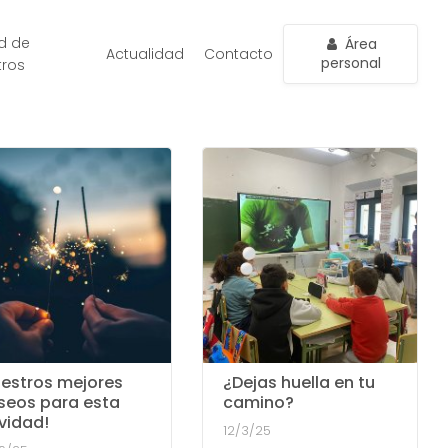
d de
Área
Actualidad
Contacto
personal
tros
uestros mejores
¿Dejas huella en tu
seos para esta
camino?
vidad!
12/3/25