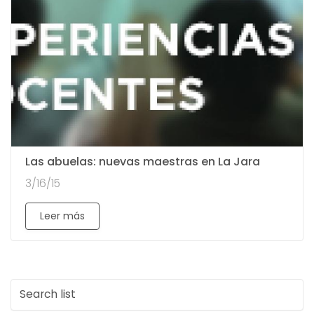
Las abuelas: nuevas maestras en La Jara
3/16/15
Leer más
S
e