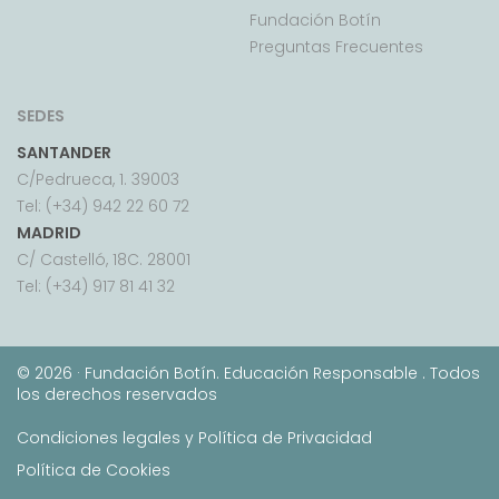
Fundación Botín
Preguntas Frecuentes
SEDES
SANTANDER
C/Pedrueca, 1. 39003
Tel: (+34) 942 22 60 72
MADRID
C/ Castelló, 18C. 28001
Tel: (+34) 917 81 41 32
©
2026 · Fundación Botín. Educación Responsable . Todos
los derechos reservados
Condiciones legales y Política de Privacidad
Política de Cookies