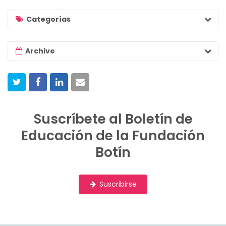
a
r
Categorías
c
h
Archive
l
i
s
t
Suscríbete al Boletín de
Educación de la Fundación
Botín
Suscribirse