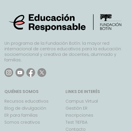
Un programa de la Fundación Botín: la mayor red
internacional de centros educativos para la educación
socioemocional y creativa de docentes, alumnado y
familias.
QUIÉNES SOMOS
LINKS DE INTERÉS
Recursos educativos
Campus Virtual
Blog de divulgación
Gestión ER
ER para familias
Inscripciones
Somos creativos
Test TIEFBA
Contacto