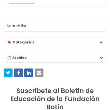
S
e
a
r
Categorías
c
h
Archive
l
i
s
t
Suscríbete al Boletín de
Educación de la Fundación
Botín