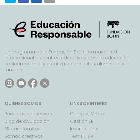
Un programa de la Fundación Botín: la mayor red
internacional de centros educativos para la educación
socioemocional y creativa de docentes, alumnado y
familias.
QUIÉNES SOMOS
LINKS DE INTERÉS
Recursos educativos
Campus Virtual
Blog de divulgación
Gestión ER
ER para familias
Inscripciones
Somos creativos
Test TIEFBA