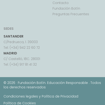
Contacto
Fundación Botín
Preguntas Frecuentes
SEDES
SANTANDER
C/Pedrueca, 1. 39003
Tel: (+34) 942 22 60 72
MADRID
C/ Castelló, 18C. 28001
Tel: (+34) 917 81 41 32
©
2026 · Fundación Botín. Educación Responsable . Todos
los derechos reservados
Condiciones legales y Política de Privacidad
Política de Cookies