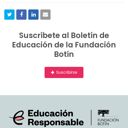
l
i
s
t
Suscríbete al Boletín de
Educación de la Fundación
Botín
Suscribirse