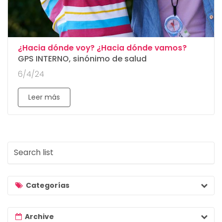
:
¿Hacia dónde voy? ¿Hacia dónde vamos?
GPS INTERNO, sinónimo de salud
6/4/24
Leer más
S
e
a
r
Categorías
c
h
Archive