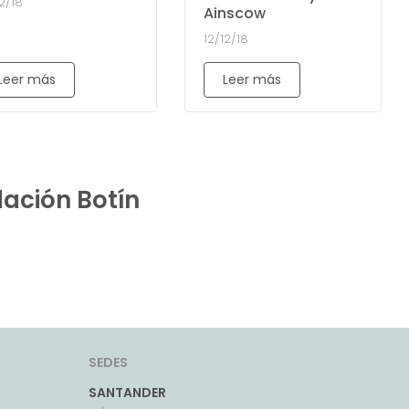
12/18
Ainscow
12/12/18
Leer más
Leer más
dación Botín
SEDES
SANTANDER