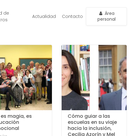
d de
Área
Actualidad
Contacto
personal
tros
 es magia, es
Cómo guiar a las
ucación
escuelas en su viaje
ocional
hacia la inclusión,
Cecilia Azorín y Mel