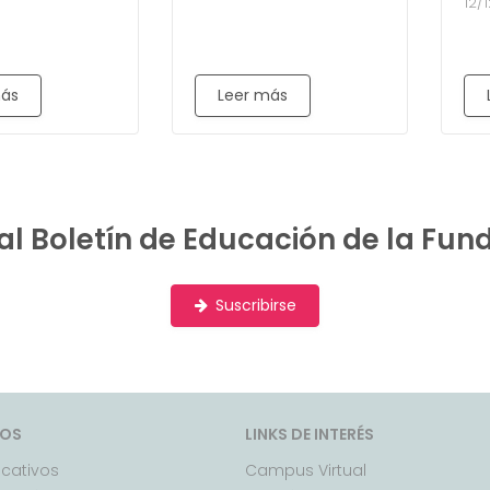
12/
más
Leer más
al Boletín de Educación de la Fun
Suscribirse
MOS
LINKS DE INTERÉS
cativos
Campus Virtual