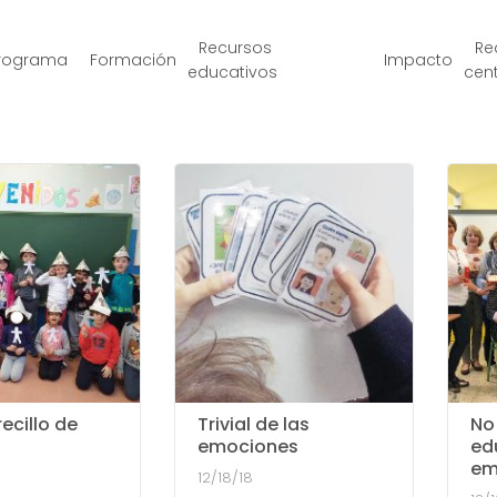
Recursos
Re
rograma
Formación
Impacto
educativos
cen
ecillo de
Trivial de las
No
emociones
ed
em
12/18/18