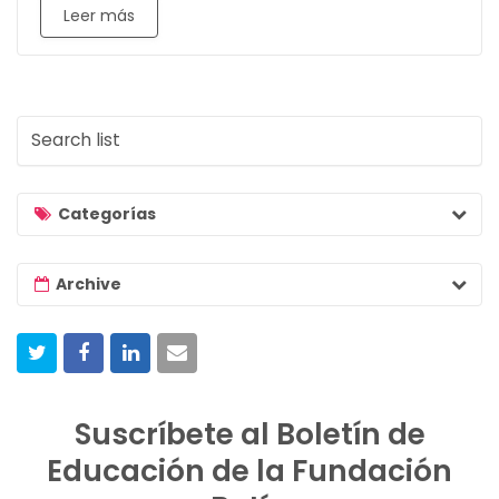
Leer más
S
e
a
r
Categorías
c
h
Archive
l
i
s
t
Suscríbete al Boletín de
Educación de la Fundación