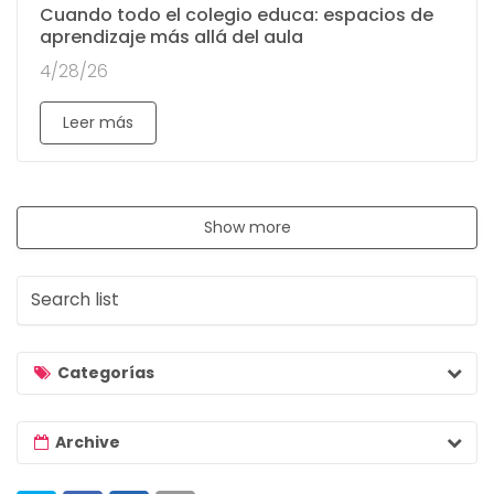
Cuando todo el colegio educa: espacios de
aprendizaje más allá del aula
4/28/26
Leer más
Show more
S
e
a
r
Categorías
c
h
Archive
l
i