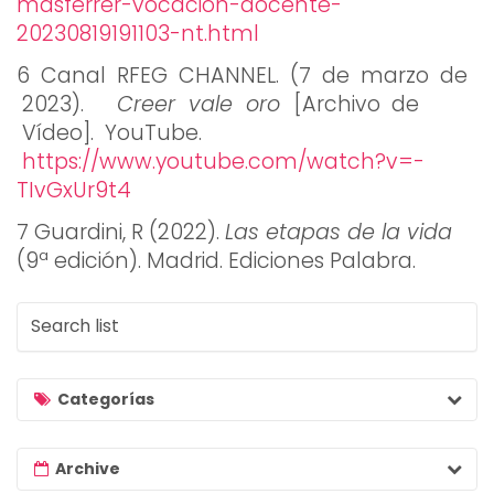
masferrer-
vocacion-docente-
20230819191103-nt.html
6 Canal RFEG CHANNEL. (7 de marzo de
2023).
Creer vale oro
[Archivo de
Vídeo]. YouTube.
https://www.youtube.com/watch?v=-
TIvGxUr9t4
7 Guardini, R (2022).
Las etapas de la vida
(9ª edición). Madrid. Ediciones Palabra.
S
e
a
r
Categorías
c
h
Archive
l