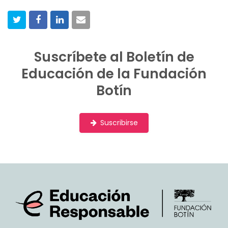
i
s
t
Suscríbete al Boletín de
Educación de la Fundación
Botín
Suscribirse