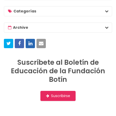
a
r
Categorías
c
h
Archive
l
i
s
t
Suscríbete al Boletín de
Educación de la Fundación
Botín
Suscribirse