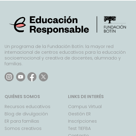
Un programa de la Fundación Botín: la mayor red
internacional de centros educativos para la educación
socioemocional y creativa de docentes, alumnado y
familias.
QUIÉNES SOMOS
LINKS DE INTERÉS
Recursos educativos
Campus Virtual
Blog de divulgación
Gestión ER
ER para familias
Inscripciones
Somos creativos
Test TIEFBA
Contacto