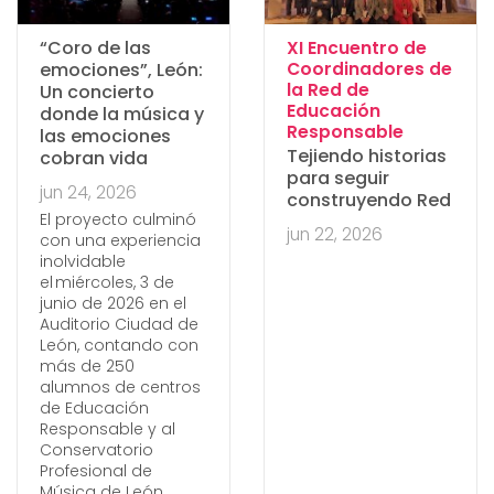
“Coro de las
XI Encuentro de
emociones”, León:
Coordinadores de
la Red de
Un concierto
Educación
donde la música y
:
Responsable
las emociones
Tejiendo historias
cobran vida
para seguir
jun 24, 2026
construyendo Red
El proyecto culminó
jun 22, 2026
con una experiencia
inolvidable
el miércoles, 3 de
junio de 2026 en el
Auditorio Ciudad de
León, contando con
más de 250
alumnos de centros
de Educación
Responsable y al
Conservatorio
Profesional de
Música de León.