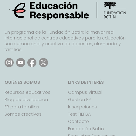
Un programa de la Fundación Botín: la mayor red
internacional de centros educativos para la educación
socioemocional y creativa de docentes, alumnado y
familias.
QUIÉNES SOMOS
LINKS DE INTERÉS
Recursos educativos
Campus Virtual
Blog de divulgación
Gestión ER
ER para familias
Inscripciones
Somos creativos
Test TIEFBA
Contacto
Fundación Botín
Preguntas Frecuentes