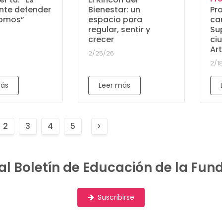
Pr
nte defender
Bienestar: un
ca
somos”
espacio para
Su
regular, sentir y
ci
crecer
Ar
2/25/26
2/1
más
Leer más
Next
2
3
4
5
page
al Boletín de Educación de la Fun
Suscribirse