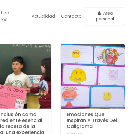
d de
Área
Actualidad
Contacto
personal
tros
 inclusión como
Emociones Que
grediente esencial
Inspiran A Través Del
la receta de la
Caligrama
da: una experiencia