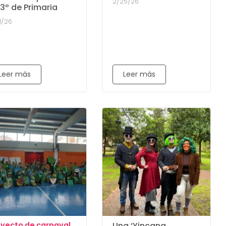
2/25/26
 3º de Primaria
1/26
Leer más
Leer más
:
oyecto de carnaval
Una ‘Yincana