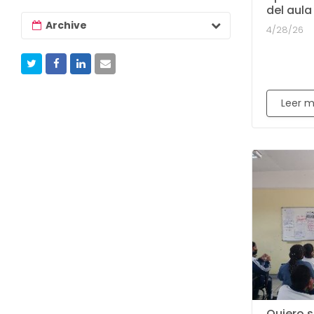
del aula
Archive
4/28/26
Leer 
Quiero se