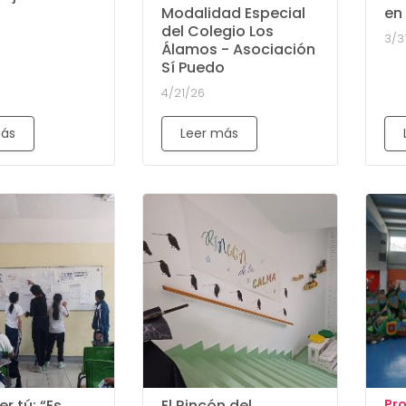
Modalidad Especial
en
del Colegio Los
3/3
Álamos - Asociación
Sí Puedo
4/21/26
más
Leer más
r tú: “Es
El Rincón del
Pr