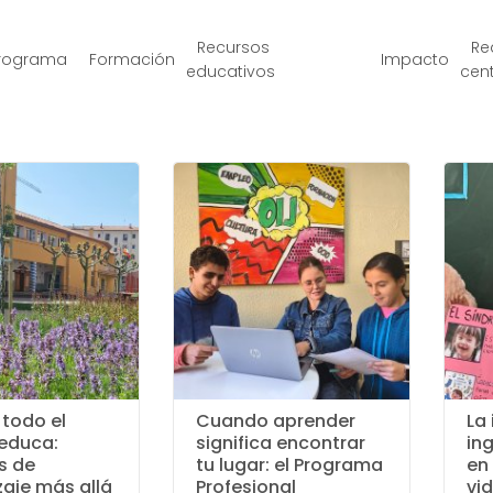
Recursos
Re
rograma
Formación
Impacto
educativos
cen
todo el
Cuando aprender
La
 educa:
significa encontrar
in
s de
tu lugar: el Programa
en 
aje más allá
Profesional
vi