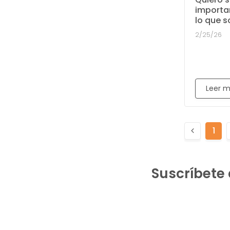
importa
lo que 
2/25/26
Leer 
Previous
1
page
Suscríbete 