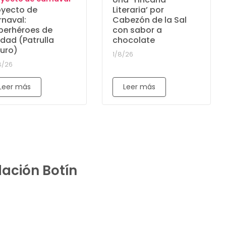
oyecto de
Literaria’ por
rnaval:
Cabezón de la Sal
perhéroes de
con sabor a
udad (Patrulla
chocolate
turo)
1/8/26
8/26
Leer más
Leer más
dación Botín