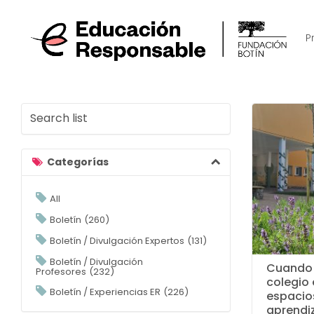
P
S
e
a
r
Categorías
c
h
All
l
i
Boletín
260
s
Boletín / Divulgación Expertos
131
t
Boletín / Divulgación
Cuando 
Profesores
232
colegio
Boletín / Experiencias ER
226
espacio
aprendiz