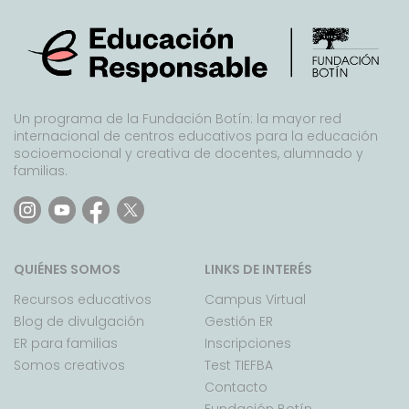
Un programa de la Fundación Botín: la mayor red
internacional de centros educativos para la educación
socioemocional y creativa de docentes, alumnado y
familias.
QUIÉNES SOMOS
LINKS DE INTERÉS
Recursos educativos
Campus Virtual
Blog de divulgación
Gestión ER
ER para familias
Inscripciones
Somos creativos
Test TIEFBA
Contacto