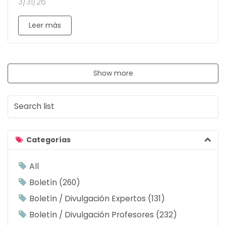
3/31/26
Leer más
Show more
S
e
a
r
Categorías
c
h
All
l
Boletín
260
i
Boletín / Divulgación Expertos
131
s
Boletín / Divulgación Profesores
232
t