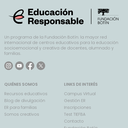
Un programa de la Fundación Botín: la mayor red
internacional de centros educativos para la educación
socioemocional y creativa de docentes, alumnado y
familias.
QUIÉNES SOMOS
LINKS DE INTERÉS
Recursos educativos
Campus Virtual
Blog de divulgación
Gestión ER
ER para familias
Inscripciones
Somos creativos
Test TIEFBA
Contacto