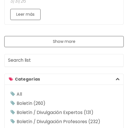
3/31/26
Leer más
Show more
S
e
a
r
Categorías
c
h
All
l
Boletín
260
i
Boletín / Divulgación Expertos
131
s
Boletín / Divulgación Profesores
232
t