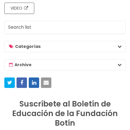
VIDEO
S
e
a
r
Categorías
c
h
Archive
l
i
s
t
Suscríbete al Boletín de
Educación de la Fundación
Botín