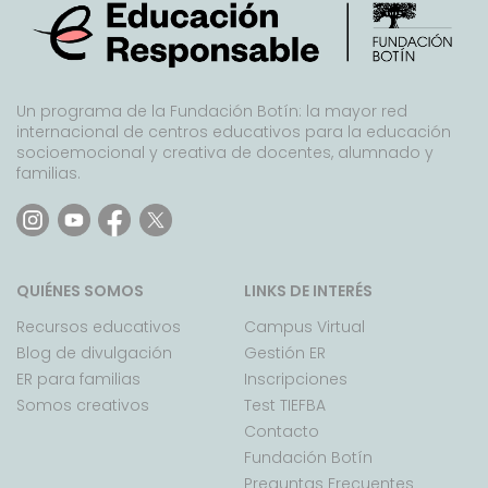
Un programa de la Fundación Botín: la mayor red
internacional de centros educativos para la educación
socioemocional y creativa de docentes, alumnado y
familias.
QUIÉNES SOMOS
LINKS DE INTERÉS
Recursos educativos
Campus Virtual
Blog de divulgación
Gestión ER
ER para familias
Inscripciones
Somos creativos
Test TIEFBA
Contacto
Fundación Botín
Preguntas Frecuentes