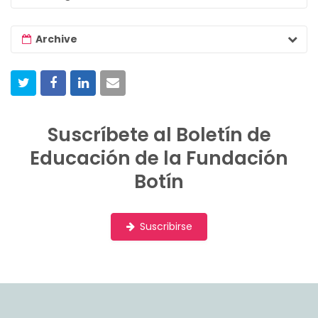
c
h
Archive
l
i
s
t
Suscríbete al Boletín de
Educación de la Fundación
Botín
Suscribirse