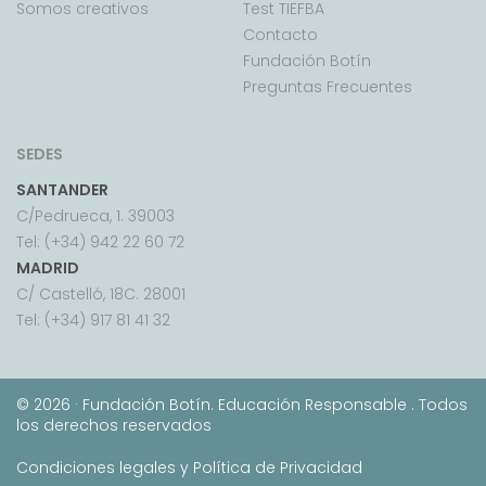
Somos creativos
Test TIEFBA
Contacto
Fundación Botín
Preguntas Frecuentes
SEDES
SANTANDER
C/Pedrueca, 1. 39003
Tel: (+34) 942 22 60 72
MADRID
C/ Castelló, 18C. 28001
Tel: (+34) 917 81 41 32
©
2026 · Fundación Botín. Educación Responsable . Todos
los derechos reservados
Condiciones legales y Política de Privacidad