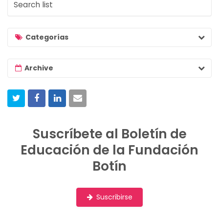
e
a
r
Categorías
c
h
Archive
l
i
s
t
Suscríbete al Boletín de
Educación de la Fundación
Botín
Suscribirse